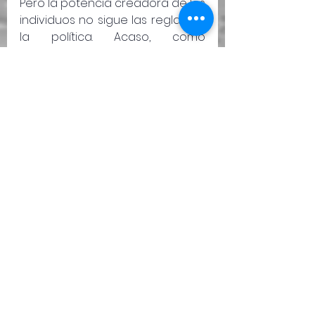
Pero la potencia creadora de los 
individuos no sigue las reglas de 
la política. Acaso, como 
pensaban los antiguos, el genio 
no sea el artista mismo, sino un 
espíritu que lo posee o le susurra 
y que le permite la 
contemplación de otro mundo 
desde el que obtiene las 
visiones que son la materia 
prima de su arte. No tengo la 
respuesta a esto, pero sí puedo 
saber que la potencia creadora 
se encuentra aquí y que, gracias 
a la Internet, que ha sido el 
vehículo tanto de verdades 
como de mentiras, se manifiesta. 
Esto, sin embargo, no es 
suficiente. Si el artista no puede, 