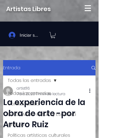
Artistas Libres
Iniciar sesión
Entrada
Todas las entradas
artist116
Todas las entradas
7 dic 2020
7 min de lectura
La experiencia de la
ContraCultura
obra de arte -por
Bellas Artes -Pintura y Escultura
Arturo Ruiz
Pintrura
Políticas artísticas culturales