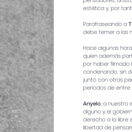
pensadores, artist
estética y, por ta
Parafraseando a 
T
debe temer a las m
Hace algunas horas
quien además partic
por haber filmado 
condenando, sin de
junto con otras pe
periodos de entre 
Anyelo
, a nuestro
alguno y el gobier
derecho a la libre 
libertad de pensa