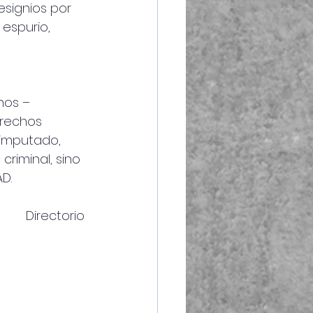
signios por 
espurio, 
nos –
rechos 
imputado, 
riminal, sino 
AD.
Directorio 