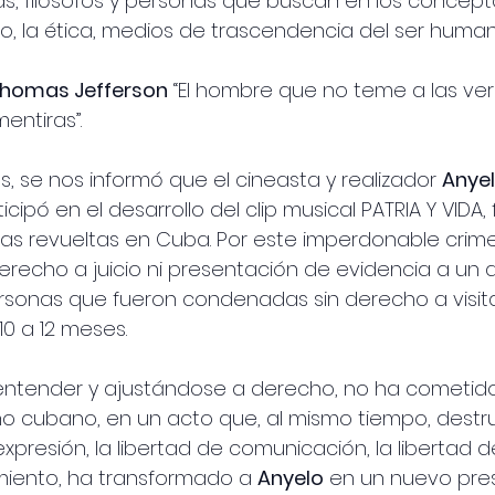
as, filósofos y personas que buscan en los concep
nto, la ética, medios de trascendencia del ser human
homas Jefferson
 “El hombre que no teme a las ve
entiras”.
, se nos informó que el cineasta y realizador 
Anyel
ipó en el desarrollo del clip musical PATRIA Y VIDA,
las revueltas en Cuba. Por este imperdonable crimen
recho a juicio ni presentación de evidencia a un añ
rsonas que fueron condenadas sin derecho a visita n
10 a 12 meses.
 entender y ajustándose a derecho, no ha cometid
no cubano, en un acto que, al mismo tiempo, destru
expresión, la libertad de comunicación, la libertad d
miento, ha transformado a 
Anyelo
 en un nuevo pres