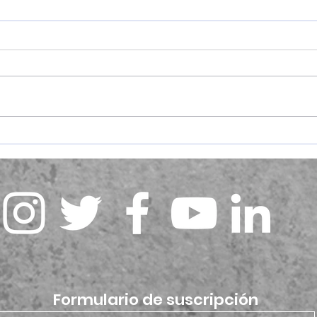
Versos Áureos
La C
la 
Formulario de suscripción