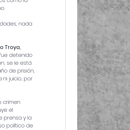
tos como la 
o.
rdades, nada 
o Troya, 
 fue detenido 
, se le está 
o de prisión, 
i juicio, por 
o crimen 
ye el 
e prensa y la 
o político de 