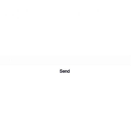
Subscription form
Send
© 2020 by Artists in Resistencia