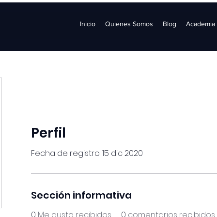
Inicio
Quienes Somos
Blog
Academia
Perfil
Fecha de registro: 15 dic 2020
Sección informativa
0
Me gusta recibidos
0
comentarios recibidos