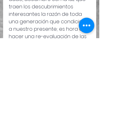
traen los descubrimientos 
interesantes la razón de toda 
una generación que condiciono 
a nuestro presente; es hora de 
hacer una re-evaluación de las 
propuestas, pues el arte como 
tal, peligra día a día. Es humillado
 a cada segundo gracias a la 
democratización del mismo, 
pero también gracias a la 
hipersensibilización individual, 
donde históricamente, el arte 
ha tenido gran Responsabilidad.
 Que los cobardes de turno 
huyan frente a este juicio 
implacable.