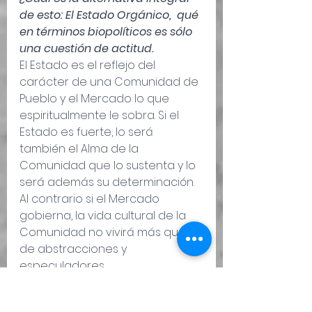
de esto: El Estado Orgánico,  qué 
en términos biopolíticos es sólo 
una cuestión de actitud.
El Estado es el reflejo del 
carácter de una Comunidad de 
Pueblo y el Mercado lo que 
espiritualmente le sobra. Si el 
Estado es fuerte, lo será 
también el Alma de la 
Comunidad que lo sustenta y lo 
será además su determinación. 
Al contrario si el Mercado 
gobierna, la vida cultural de la 
Comunidad no vivirá más que 
de abstracciones y 
especuladores
.
Principio del formulario
Esta es la “razón psíquica” del 