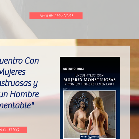
SEGUIR LEYENDO
uentro Con
Mujeres
struosas y
 un Hombre
mentable"
N EL TUYO