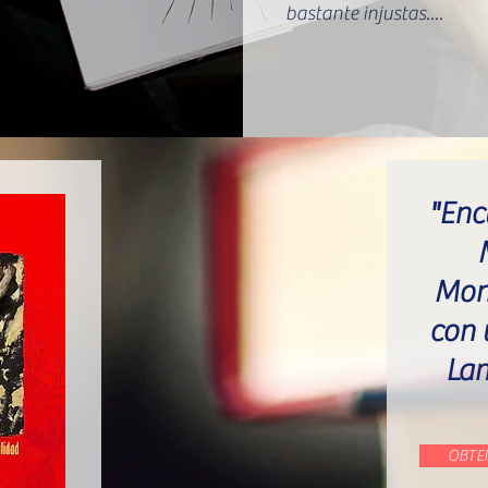
bastante injustas....
"Enc
Mon
con
La
OBTE