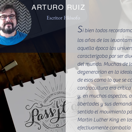
ARTURO RUIZ
Escritor Filósofo
S
i bien todos recordamo
los años de los levantami
aquella época las univers
caracterizaba por ser div
del mundo. Muchas de la
degenerarían en la ideol
de esos como lo que se c
contracultura era crític
y, en muchos aspectos, a
libertades y sus demanda
sentido el movimiento por
Martin Luther King en lo
efectivamente combatía p