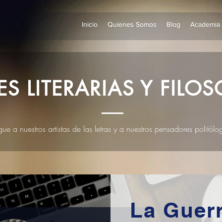
Inicio
Quienes Somos
Blog
Academia
ES LITERARIAS Y FILOS
gue a nuestros artistas de las letras y a nuestros pensadores politólo
La Guerr